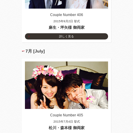
Couple Number 406
2015年9月2日 挙式
麻生・坪矢様 御両家
詳しく見る
7月 [July]
Couple Number 405
2015年7月4日 挙式
松川・森本様 御両家