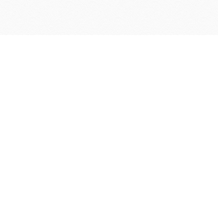
府内本店 / 097-532-3247
アクロス店 / 097-558-2227
杉乃井ホテル店 / 0977-73-7878
F