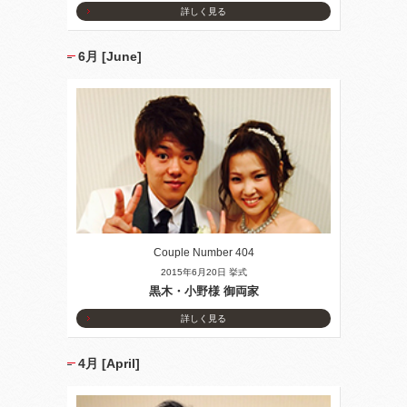
詳しく見る
6月 [June]
Couple Number 404
2015年6月20日 挙式
黒木・小野様 御両家
詳しく見る
4月 [April]