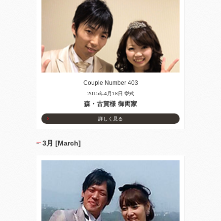
Couple Number 403
2015年4月18日 挙式
森・古賀様 御両家
詳しく見る
3月 [March]